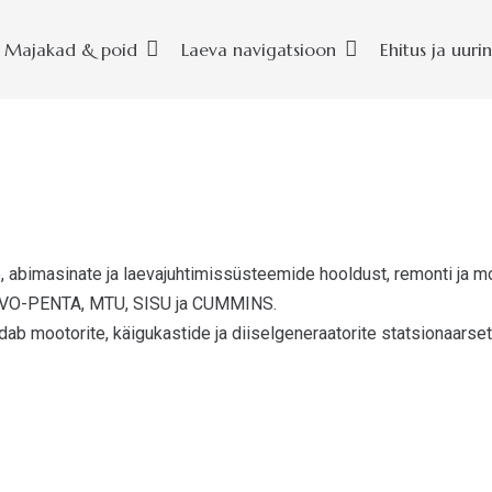
Majakad & poid
Laeva navigatsioon
Ehitus ja uuri
abimasinate ja laevajuhtimissüsteemide hooldust, remonti ja m
OLVO-PENTA, MTU, SISU ja CUMMINS.
ab mootorite, käigukastide ja diiselgeneraatorite statsionaarset