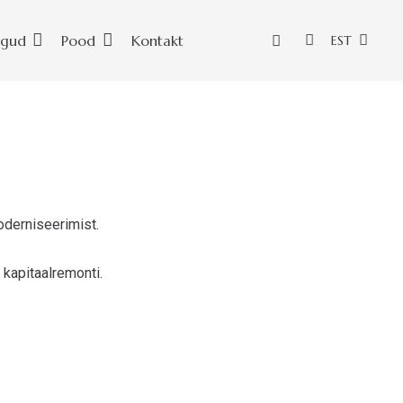
ngud
Pood
Kontakt
EST
oderniseerimist.
 kapitaalremonti.