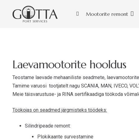
Mootorite remont
Laevamootorite hooldus
Teostame laevade mehaaniliste seadmete, laevamootorite, 
Tarnime varuosi tootjatelt nagu SCANIA, MAN, IVECO, V
Meie täisvarustuse- ja RINA sertifikaadiga töökoda võimald
Töökojas on seadmed järgmisteks töödeks:
Silindripeade remont
:
Plokikaante survestamine