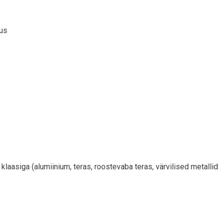
tus
klaasiga (аlumiinium, teras, roostevaba teras, värvilised metallid