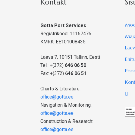
Kontakt
Sis
Moo
Gotta Port Services
Registrikood: 11167476
Maj
KMRK: EE101008435
Laev
Laeva 7, 10151 Tallinn, Eesti
Ehit
Tel.: +(372)
646 06 50
Poo
Fax: +(372)
646 06 51
Kon
Charts & Literature:
office@gotta.ee
Navigation & Monitoring:
office@gotta.ee
Construction & Research:
office@gotta.ee