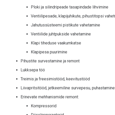
Ploki ja silindripeade tasapindade lihvimine
Ventiilipesade, klapijuhikute, pihustitopsi vahe
Jahutussüsteemi pistikute vahetamine
Ventiilide juhtpukside vahetamine
Klapi tiheduse vaakumkatse
Klapipesa puurimine
Pihustite survestamine ja remont
Lukksepa töö
Treimis ja freesimistööd, keevitustööd
Liivapritsitööd, jetkeemiline survepesu, puhastamine 
Erinevate mehhanismide remont:
Kompressorid
Diiselgeneraatorid