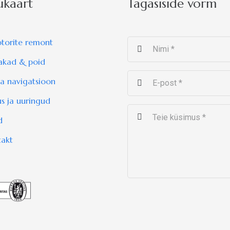
ukaart
Tagasiside vorm
torite remont
akad & poid
a navigatsioon
us ja uuringud
d
takt